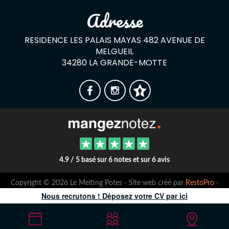
Adresse
RESIDENCE LES PALAIS MAYAS 482 AVENUE DE
MELGUEIL
34280 LA GRANDE-MOTTE
4.9 / 5 basé sur 6 notes et sur 6 avis
Copyright © 2026 Le Melting Potes - Site web créé par
RestoPro
-
mentions légales
Nous recrutons ! Déposez votre CV par ici